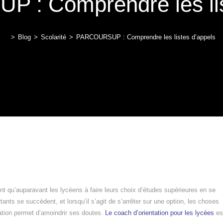
: Comprendre les lis
>
Blog
>
Scolarité
>
PARCOURSUP : Comprendre les listes d’appels
nt qu’auparavant les lycéens à faire leurs choix d’études supérieures en se
rtants se succèdent, et lorsqu’il s’agit de s’arrêter sur une option, les choses
tation permet d’amoindrir ses doutes.
Le coach d’orientation pour les lycées
es