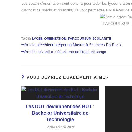
Les coach d’orientation sont donc là pour aider les lycéens à te
diagnostics précis et objectifs, ils vont permettre aux élèves de s’
TAGS:
LYCÉE
,
ORIENTATION
,
PARCOURSUP
,
SCOLARITÉ
Article précédent
Intégrer un Master à Sciences Po Paris
Article suivant
Le mécanisme de l’apprentissage
VOUS DEVRIEZ ÉGALEMENT AIMER
Les DUT deviennent des BUT :
Bachelor Universitaire de
Technologie
2 décembre 2020