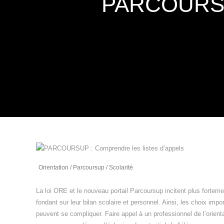
PARCOURSUP 
Orientation
/
Parcoursup
/
Scolarité
La loi ORE et le nouveau portail Parcoursup incitent plus forteme
fondant sur leur bilan scolaire et personnel. Ainsi, les choix impo
peuvent se compliquer. Faire appel à un professionnel de l’orien