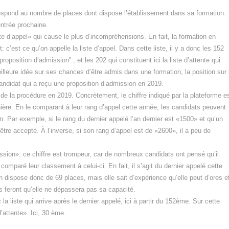
respond au nombre de places dont dispose l’établissement dans sa formation.
entrée prochaine.
iste d’appel» qui cause le plus d’incompréhensions. En fait, la formation en
 c’est ce qu’on appelle la liste d’appel. Dans cette liste, il y a donc les 152
oposition d’admission” , et les 202 qui constituent ici la liste d’attente qui
eilleure idée sur ses chances d’être admis dans une formation, la position sur 
 candidat qui a reçu une proposition d’admission en 2019.
 de la procédure en 2019. Concrètement, le chiffre indiqué par la plateforme e
rnière. En le comparant à leur rang d’appel cette année, les candidats peuvent
n. Par exemple, si le rang du dernier appelé l’an dernier est «1500» et qu’un
tre accepté. À l’inverse, si son rang d’appel est de «2600», il a peu de
ssion»: ce chiffre est trompeur, car de nombreux candidats ont pensé qu’il
comparé leur classement à celui-ci. En fait, il s’agit du dernier appelé cette
 dispose donc de 69 places, mais elle sait d’expérience qu’elle peut d’ores e
s feront qu’elle ne dépassera pas sa capacité.
la liste qui arrive après le dernier appelé, ici à partir du 152ème. Sur cette
’attente». Ici, 30 ème.