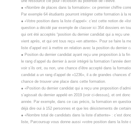
une ressource clé pour l’éclosion du potentiel de l’élève.
● «Nombre de places dans la formation»: ce premier chiffre cor
Par exemple 64 étudiants pourront intégrer cette formation à la r
● «Votre position dans la liste d’appel»: c’est cette notion de «l
question a décidé par exemple de classer ici 354 dossiers en tout:
qui ont été acceptés “position du dernier candidat qui a reçu une pr
vient après, et qui ont tous reçu «en attente». Pour se faire la m
liste d’appel est à mettre en relation avec la position du dernier
● Position du dernier candidat ayant reçu une proposition à la fin
le rang d’appel du dernier à avoir intégré la formation l’année de
voir s’ils ont, ou non, une chance d’être accepté dans la formatio
candidat a un rang d’appel de «1236», il a de grandes chances d’ê
chance de trouver une place dans cette formation.
● «Position du dernier candidat qui a reçu une proposition d’admi
s’agissait du dernier appelé en 2019 (voir ci-dessus), et ont donc 
année. Par exemple, dans ce cas précis, la formation en question
déjà dire oui à 152 personnes et que les désistements de certain
● «Nombre total de candidats dans la liste d’attente» : c’est donc 
liste, Parcoursup vous donne aussi «votre position dans la liste d