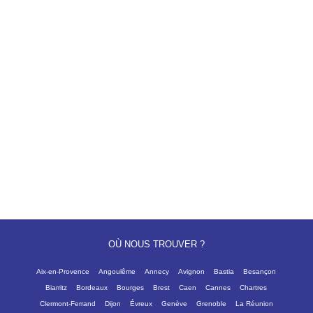
OÙ NOUS TROUVER ?
Aix-en-Provence
Angoulême
Annecy
Avignon
Bastia
Besançon
Biarritz
Bordeaux
Bourges
Brest
Caen
Cannes
Chartres
Clermont-Ferrand
Dijon
Évreux
Genève
Grenoble
La Réunion