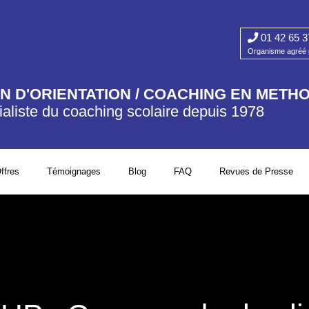
01 42 65 3
Organisme agréé p
AN D'ORIENTATION / COACHING EN METH
aliste du coaching scolaire depuis 1978​
ffres
Témoignages
Blog
FAQ
Revues de Presse