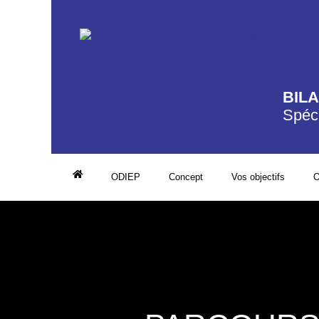
BIL
Spéci
ODIEP
Concept
Vos objectifs
O