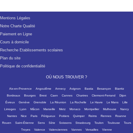
Mentions Légales
Notre Charte Qualité
Paiement en Ligne
Cours à domicile
Recherche Etablissements scolaires
Plan du site
Politique de confidentialité
OÙ NOUS TROUVER ?
Aix-en-Provence
Angoulême
Annecy
Avignon
Bastia
Besançon
Biarritz
Bordeaux
Bourges
Brest
Caen
Cannes
Chartres
Clermont-Ferrand
Dijon
Évreux
Genève
Grenoble
La Réunion
La Rochelle
Le Havre
Le Mans
Lille
Limoges
Lyon
Mâcon
Marseille
Metz
Monaco
Montpellier
Mulhouse
Nancy
Nantes
Nice
Paris
Périgueux
Poitiers
Quimper
Reims
Rennes
Roanne
Rouen
Saint-Étienne
Sens
Sète
Soissons
Strasbourg
Toulon
Toulouse
Tours
Troyes
Valence
Valenciennes
Vannes
Versailles
Vienne