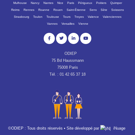
Mulhouse
Nancy
Nantes
Nice
Paris
Périgueux
Poitiers
Quimper
Reims
Rennes
Roanne
Rouen
Saint-Étienne
Sens
Sète
Soissons
Strasbourg
Toulon
Toulouse
Tours
Troyes
Valence
Valenciennes
Vannes
Versailles
Vienne
ODIEP
75 Bd Haussmann
75008 Paris
Tél. : 01 42 65 37 18
©ODIEP : Tous droits réservés • Site développé par
iNuage