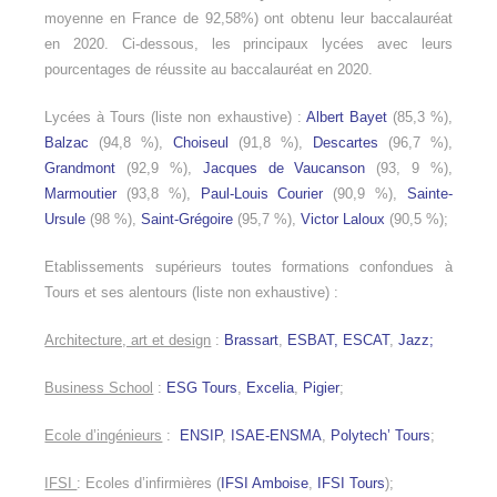
moyenne en France de 92,58%) ont obtenu leur baccalauréat
en 2020. Ci-dessous, les principaux lycées avec leurs
pourcentages de réussite au baccalauréat en 2020.
Lycées à Tours (liste non exhaustive) :
Albert Bayet
(85,3 %),
Balzac
(94,8 %),
Choiseul
(91,8 %),
Descartes
(96,7 %),
Grandmont
(92,9 %),
Jacques de Vaucanson
(93, 9 %),
Marmoutier
(93,8 %),
Paul-Louis Courier
(90,9 %),
Sainte-
Ursule
(98 %),
Saint-Grégoire
(95,7 %),
Victor Laloux
(90,5 %);
Etablissements supérieurs toutes formations confondues à
Tours et ses alentours (liste non exhaustive) :
Architecture, art et design
:
Brassart
,
ESBAT,
ESCAT
,
Jazz;
Business School
:
ESG Tours
,
Excelia
,
Pigier
;
Ecole d’ingénieurs
:
ENSIP
,
ISAE-ENSMA
,
Polytech’ Tours
;
IFSI
: Ecoles d’infirmières (
IFSI Amboise
,
IFSI Tours
);