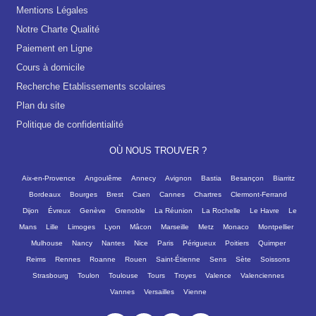
Mentions Légales
Notre Charte Qualité
Paiement en Ligne
Cours à domicile
Recherche Etablissements scolaires
Plan du site
Politique de confidentialité
OÙ NOUS TROUVER ?
Aix-en-Provence
Angoulême
Annecy
Avignon
Bastia
Besançon
Biarritz
Bordeaux
Bourges
Brest
Caen
Cannes
Chartres
Clermont-Ferrand
Dijon
Évreux
Genève
Grenoble
La Réunion
La Rochelle
Le Havre
Le
Mans
Lille
Limoges
Lyon
Mâcon
Marseille
Metz
Monaco
Montpellier
Mulhouse
Nancy
Nantes
Nice
Paris
Périgueux
Poitiers
Quimper
Reims
Rennes
Roanne
Rouen
Saint-Étienne
Sens
Sète
Soissons
Strasbourg
Toulon
Toulouse
Tours
Troyes
Valence
Valenciennes
Vannes
Versailles
Vienne