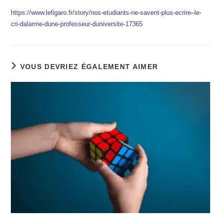
https://www.lefigaro.fr/story/nos-etudiants-ne-savent-plus-ecrire–le-
cri-dalarme-dune-professeur-duniversite-17365
VOUS DEVRIEZ ÉGALEMENT AIMER