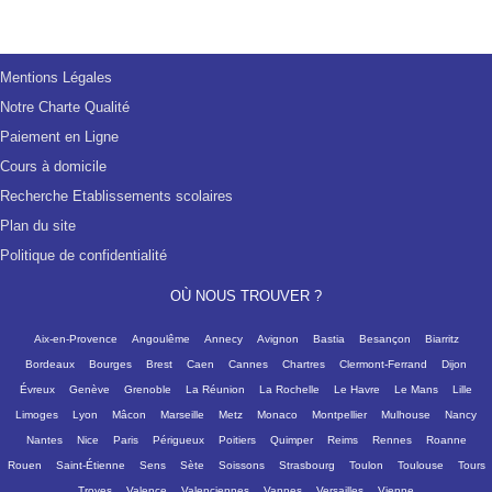
Mentions Légales
Notre Charte Qualité
Paiement en Ligne
Cours à domicile
Recherche Etablissements scolaires
Plan du site
Politique de confidentialité
OÙ NOUS TROUVER ?
Aix-en-Provence
Angoulême
Annecy
Avignon
Bastia
Besançon
Biarritz
Bordeaux
Bourges
Brest
Caen
Cannes
Chartres
Clermont-Ferrand
Dijon
Évreux
Genève
Grenoble
La Réunion
La Rochelle
Le Havre
Le Mans
Lille
Limoges
Lyon
Mâcon
Marseille
Metz
Monaco
Montpellier
Mulhouse
Nancy
Nantes
Nice
Paris
Périgueux
Poitiers
Quimper
Reims
Rennes
Roanne
Rouen
Saint-Étienne
Sens
Sète
Soissons
Strasbourg
Toulon
Toulouse
Tours
Troyes
Valence
Valenciennes
Vannes
Versailles
Vienne