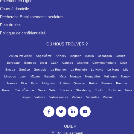
Paiement en Ligne
Cours à domicile
Recherche Etablissements scolaires
Plan du site
Politique de confidentialité
OÙ NOUS TROUVER ?
Aix-en-Provence
Angoulême
Annecy
Avignon
Bastia
Besançon
Biarritz
Bordeaux
Bourges
Brest
Caen
Cannes
Chartres
Clermont-Ferrand
Dijon
Évreux
Genève
Grenoble
La Réunion
La Rochelle
Le Havre
Le Mans
Lille
Limoges
Lyon
Mâcon
Marseille
Metz
Monaco
Montpellier
Mulhouse
Nancy
Nantes
Nice
Paris
Périgueux
Poitiers
Quimper
Reims
Rennes
Roanne
Rouen
Saint-Étienne
Sens
Sète
Soissons
Strasbourg
Toulon
Toulouse
Tours
Troyes
Valence
Valenciennes
Vannes
Versailles
Vienne
ODIEP
75 Bd Haussmann