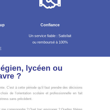
sup
Confiance
Un service fiable : Satisfait
ou remboursé à 100%
E
légien, lycéen ou
avre ?
te. C’est à cette période qu’il faut prendre des décisions
 choix de l’orientation scolaire et professionnelle en fait
 stress sans précédent.
t me correspondre ? Quel bac envisager ? Quelles filières