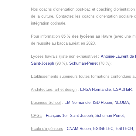
Nos coachs d’orientation post-bac et coaching d’orientation
de la culture. Contactez les coachs d’orientation scolaire
intégration optimale.
Pour information
85 % des lycéens au Havre
(avec une mo
de réussite au baccalauréat en 2020.
Lycées havrais (liste non exhaustive) :
Antoine-Laurent de 
Saint-Joseph
(98 %),
Schuman-Perret
(78 %);
Etablissements supérieurs toutes formations confondues au 
Architecture, art et design
:
ENSA Normandie
,
ESADHaR
;
Business School
:
EM Normandie,
ISD Rouen
,
NEOMA;
CPGE
:
François 1er
,
Saint-Joseph
,
Schuman-Perret;
Ecole d’ingénieurs
:
CNAM Rouen
,
ESIGELEC
,
ESITECH
,