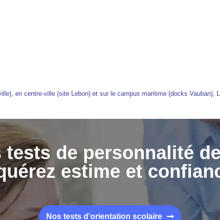
ille), en
centre-ville
(site Lebon) et sur le campus maritime (docks Vauban),
L
 tests de personnalité d
uérez estime et confian
Nos tests d'orientation scolaire