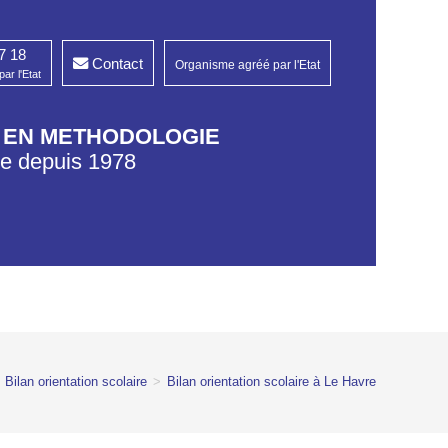
7 18
Contact
Organisme agréé par l'Etat
ar l'Etat
G EN METHODOLOGIE
re depuis 1978​
Bilan orientation scolaire
>
Bilan orientation scolaire à Le Havre