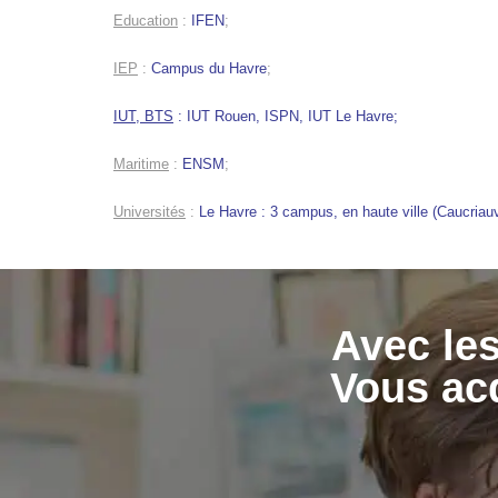
Education
:
IFEN
;
IEP
:
Campus du Havre
;
IUT, BTS
:
IUT Rouen
,
ISPN,
IUT Le Havre;
Maritime
:
ENSM
;
Universités
:
Le Havre : 3 campus, en haute ville (Caucriauv
Avec les
Vous acq