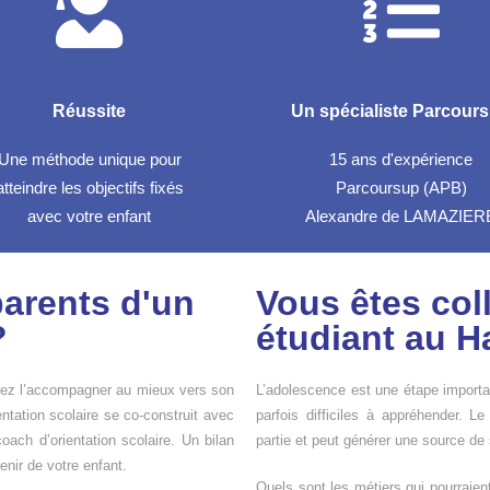
Réussite
Un spécialiste Parcour
Une méthode unique pour
15 ans d'expérience
atteindre les objectifs fixés
Parcoursup (APB)
avec votre enfant
Alexandre de LAMAZIER
parents d'un
Vous êtes col
?
étudiant au H
itez l’accompagner au mieux vers son
L’adolescence est une étape importan
entation scolaire se co-construit avec
parfois difficiles à appréhender. Le
oach d’orientation scolaire. Un bilan
partie et peut générer une source de
enir de votre enfant.
Quels sont les métiers qui pourraien