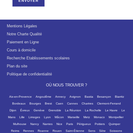
ENVOYER
Mentions Légales
Notre Charte Qualité
Paiement en Ligne
Cours à domicile
Recherche Etablissements scolaires
Plan du site
Politique de confidentialité
OÙ NOUS TROUVER ?
Aix-en-Provence
Angoulême
Annecy
Avignon
Bastia
Besançon
Biarritz
Bordeaux
Bourges
Brest
Caen
Cannes
Chartres
Clermont-Ferrand
Dijon
Évreux
Genève
Grenoble
La Réunion
La Rochelle
Le Havre
Le
Mans
Lille
Limoges
Lyon
Mâcon
Marseille
Metz
Monaco
Montpellier
Mulhouse
Nancy
Nantes
Nice
Paris
Périgueux
Poitiers
Quimper
Reims
Rennes
Roanne
Rouen
Saint-Étienne
Sens
Sète
Soissons