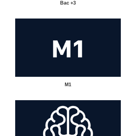
Bac +3
M1