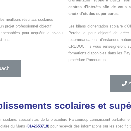
d’orientation scolaire ODIEP son
centres d’intérêts afin de vous 
choix d’études supérieures.
es meilleurs résultats scolaires
n projet professionnel objectif
Les bilans d’orientation scolaire d’
spensables pour acquérir le niveau
Perche a pour objectif de créer 
st-bac.
recommandations d’instances national
CREDOC. Ils vous renseigneront sur 
formations disponibles dans les Pays
procédure Parcoursup.
oach
A
blissements scolaires et sup
on scolaire, spécialistes de la procédure Parcoursup connaissent parfaitemen
colaire du Mans (
0142653718
)
pour recevoir des informations sur les spécifici