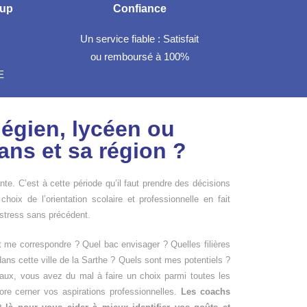
sup
Confiance
Un service fiable : Satisfait
ou remboursé à 100%
E
légien, lycéen ou
ans et sa région ?
te. C’est à cette période qu’il faut prendre des décisions
 choix de l’orientation scolaire et professionnelle en fait
 stress sans précédent.
t me correspondre ? Quel bac envisager ? Quelles filières
dans cette ville de la Sarthe ? Quels sont mes potentiels ?
, vous avez du mal à faire un choix parmi toutes les
re cerner vos aspirations professionnelles.
Les coachs