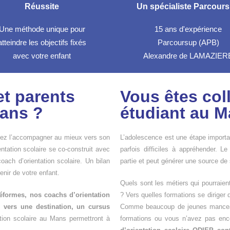
Réussite
Un spécialiste Parcour
Une méthode unique pour
15 ans d'expérience
atteindre les objectifs fixés
Parcoursup (APB)
avec votre enfant
Alexandre de LAMAZIER
t parents
Vous êtes col
 ans ?
étudiant au M
itez l’accompagner au mieux vers son
L’adolescence est une étape importan
entation scolaire se co-construit avec
parfois difficiles à appréhender. Le
oach d’orientation scolaire. Un bilan
partie et peut générer une source de
enir de votre enfant.
Quels sont les métiers qui pourraien
éformes, nos coachs d’orientation
? Vers quelles formations se diriger 
 vers une destination, un cursus
Comme beaucoup de jeunes manceaux
tion scolaire au Mans permettront à
formations ou vous n’avez pas enco