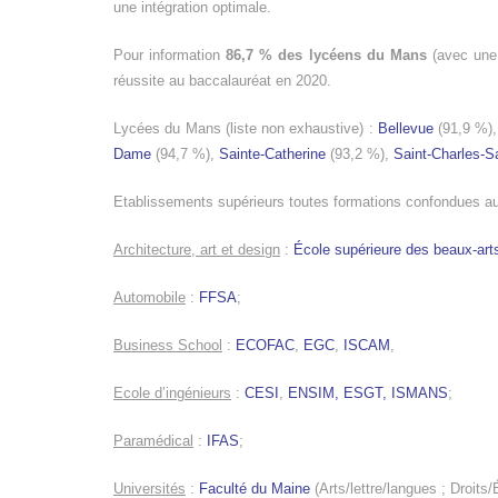
une intégration optimale.
Pour information
86,7 % des lycéens du Mans
(avec une 
réussite au baccalauréat en 2020.
Lycées du Mans (liste non exhaustive) :
Bellevue
(91,9 %),
Dame
(94,7 %),
Sainte-Catherine
(93,2 %),
Saint-Charles-S
Etablissements supérieurs toutes formations confondues au 
Architecture, art et design
:
École supérieure des beaux-ar
Automobile
:
FFSA
;
Business School
:
ECOFAC
,
EGC
,
ISCAM
,
Ecole d’ingénieurs
:
CESI
,
ENSIM,
ESGT,
ISMANS
;
Paramédical
:
IFAS
;
Universités
:
Faculté du Maine
(Arts/lettre/langues ; Droit