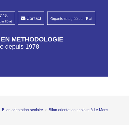
7 18
Contact
Organisme agréé par l'Etat
ar l'Etat
G EN METHODOLOGIE
re depuis 1978​
>
Bilan orientation scolaire
>
Bilan orientation scolaire à Le Mans