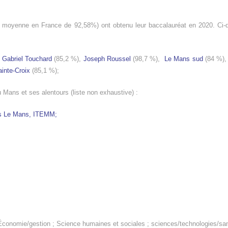
moyenne en France de 92,58%) ont obtenu leur baccalauréat en 2020. Ci-d
Gabriel Touchard
(85,2 %),
Joseph Roussel
(98,7 %),
Le Mans sud
(84 %)
ainte-Croix
(85,1 %);
Mans et ses alentours (liste non exhaustive) :
ts Le Mans,
ITEMM;
s/Économie/gestion ; Science humaines et sociales ; sciences/technologies/sa