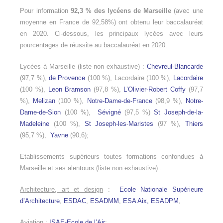
Pour information
92,3 % des lycéens de Marseille
(avec une
moyenne en France de 92,58%) ont obtenu leur baccalauréat
en 2020. Ci-dessous, les principaux lycées avec leurs
pourcentages de réussite au baccalauréat en 2020.
Lycées à Marseille (liste non exhaustive) :
Chevreul-Blancarde
(97,7 %),
de Provence
(100 %), Lacordaire (100 %),
Lacordaire
(100 %),
Leon Bramson
(97,8 %),
L’Olivier-Robert Coffy
(97,7
%),
Melizan
(100 %),
Notre-Dame-de-France
(98,9 %),
Notre-
Dame-de-Sion
(100 %),
Sévigné
(97,5 %)
St Joseph-de-la-
Madeleine
(100 %),
St Joseph-les-Maristes
(97 %),
Thiers
(95,7 %),
Yavne
(90,6);
Etablissements supérieurs toutes formations confondues à
Marseille et ses alentours (liste non exhaustive) :
Architecture, art et design
:
Ecole Nationale Supérieure
d’Architecture
,
ESDAC
,
ESADMM
,
ESA Aix,
ESADPM
,
Aviation
:
ISAE-Ecole de l’Air
;