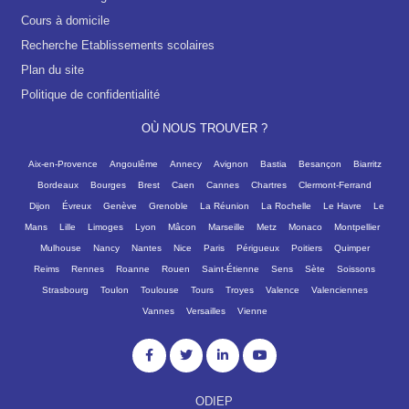
Cours à domicile
Recherche Etablissements scolaires
Plan du site
Politique de confidentialité
OÙ NOUS TROUVER ?
Aix-en-Provence
Angoulême
Annecy
Avignon
Bastia
Besançon
Biarritz
Bordeaux
Bourges
Brest
Caen
Cannes
Chartres
Clermont-Ferrand
Dijon
Évreux
Genève
Grenoble
La Réunion
La Rochelle
Le Havre
Le
Mans
Lille
Limoges
Lyon
Mâcon
Marseille
Metz
Monaco
Montpellier
Mulhouse
Nancy
Nantes
Nice
Paris
Périgueux
Poitiers
Quimper
Reims
Rennes
Roanne
Rouen
Saint-Étienne
Sens
Sète
Soissons
Strasbourg
Toulon
Toulouse
Tours
Troyes
Valence
Valenciennes
Vannes
Versailles
Vienne
ODIEP