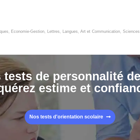
tiques, Economie-Gestion, Lettres, Langues, Art et Communication, Science
 tests de personnalité d
uérez estime et confian
Nos tests d'orientation scolaire