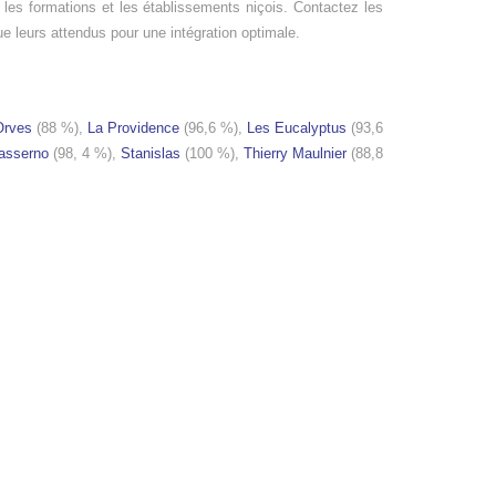
 les formations et les établissements niçois. Contactez les
ue leurs attendus pour une intégration optimale.
’Orves
(88 %),
La Providence
(96,6 %),
Les Eucalyptus
(93,6
asserno
(98, 4 %),
Stanislas
(100 %),
Thierry Maulnier
(88,8