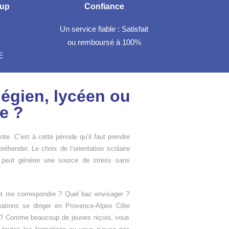
sup
Confiance
Un service fiable : Satisfait
ou remboursé à 100%
E
légien, lycéen ou
ce ?
te. C’est à cette période qu’il faut prendre
préhender. Le choix de l’orientation scolaire
et peut générer une source de stress sans
ent me correspondre ? Quel bac envisager ?
rmations se diriger en Provence-Alpes Côte
s ? Comme beaucoup de jeunes niçois, vous