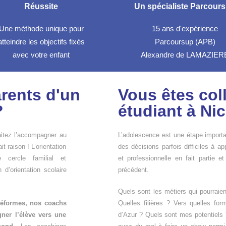
Réussite
Un spécialiste Parcour
Une méthode unique pour
15 ans d'expérience
atteindre les objectifs fixés
Parcoursup (APB)
avec votre enfant
Alexandre de LAMAZIER
arents d'un
Vous êtes col
?
étudiant à Ni
aitez l’accompagner au
L’adolescence est une étape importan
t raison ! L’orientation
des décisions parfois difficiles à ap
e cercle familial et
et professionnelle en fait partie 
 d’orientation scolaire
précédent.
Quels sont les métiers qui pourrai
réformes, nos coachs
Quelles filières ? Vers quelles fo
ner l’élève vers une
d’Azur ? Quels sont mes potentiel