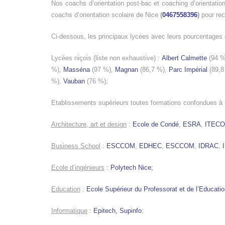
Nos coachs d’orientation post-bac et coaching d’orientatio
coachs d’orientation scolaire de Nice
(
0467558396
)
pour rec
Ci-dessous, les principaux lycées avec leurs pourcentages 
Lycées niçois (liste non exhaustive) :
Albert Calmette
(94 
%),
Masséna
(97 %),
Magnan
(86,7 %),
Parc Impérial
(89,
%),
Vauban
(76 %);
Etablissements supérieurs toutes formations confondues à Ni
Architecture, art et design
:
Ecole de Condé
,
ESRA
,
ITEC
Business School
:
ESCCOM
,
EDHEC
,
ESCCOM
,
IDRAC
,
Ecole d’ingénieurs
:
Polytech Nice;
Education
:
Ecole Supérieur du Professorat et de l’Educati
Informatique
:
Epitech,
Supinfo
;