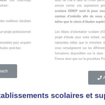
pond.
Les coachings
avez du mal à faire un choix parmi
nfant :
encore cerner vos aspirations prof
scolaire ODIEP sont là pour vous
centres d’intérêts afin de vous
des meilleurs résultats
telles que le choix d’études supér
un projet professionnel
Les bilans d’orientation scolaire d
projet d’étude pour votre enfant, 
ensables pour acquérir
nationales telles que le ministère 
études post-bac.
vous renseigneront sur les différent
formations disponibles sur la dans 
France ainsi que sur la procédure Pa
oach
A
tablissements scolaires et su