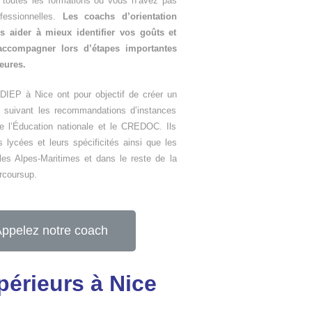
 toutes les formations ou vous n’avez pas
essionnelles.
Les coachs d’orientation
 aider à mieux identifier vos goûts et
 accompagner lors d’étapes importantes
ieures.
’ODIEP à Nice ont pour objectif de créer un
en suivant les recommandations d’instances
de l’Éducation nationale et le CREDOC. Ils
s lycées et leurs spécificités ainsi que les
les Alpes-Maritimes et dans le reste de la
rcoursup.
ppelez notre coach
périeurs à Nice