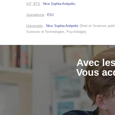
IUT, BTS
:
Nice Sophia-Antipolis;
Journalisme
:
ESJ
;
Universités
:
Nice Sophia-Antipolis
(Droit et Sciences poli
Sciences et Technologies, Psychologie);
Avec les
Vous acq