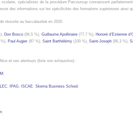
n scolaire, spécialistes de la procédure Parcoursup connaissent parfaitement
evoir des informations sur les spécificités des formations supérieures ainsi q
de réussite au baccalauréat en 2020.
%),
Don Bosco
(96,5 %),
Guillaume Apollinaire
(77,7 %),
Honoré d’Estienne d
8 %),
Paul Augier
(87 %),
Saint Barthélémy
(100 %),
Saint-Joseph
(96,3 %),
S
ce et ses alentours (liste non exhaustive) :
OM
;
ILEC
,
IPAG
,
ISCAE
,
Skema Business School
;
on
;