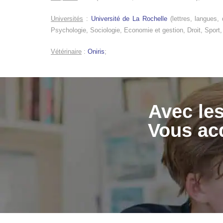
Universités
:
Université de La Rochelle
(lettres, langues, 
Psychologie, Sociologie, Economie et gestion, Droit, Sport,
Vétérinaire
:
Oniris
;
Avec les
Vous acq