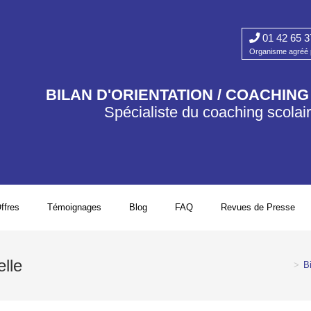
01 42 65 3
Organisme agréé p
BILAN D'ORIENTATION / COACHIN
Spécialiste du coaching scolai
ffres
Témoignages
Blog
FAQ
Revues de Presse
elle
>
Bi