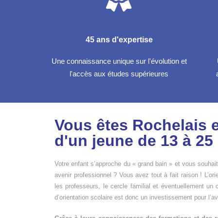
45 ans d'expertise
Une connaissance unique sur l'évolution et
l'accès aux études supérieures
Vous êtes Rochelais e
d'un jeune de 13 à 25
Votre enfant s’approche du « grand bain » et vous souha
avenir professionnel ? Vous avez tout à fait raison ! L’ori
les professeurs, le cercle familial et éventuellement un c
d’orientation scolaire est donc un investissement pour l’a