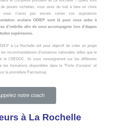
r dans le complexe portuaire de La Rochelle ? Quels sont
e jeunes rochelais, vous avez du mal à faire un choix
u vous n’avez pas encore cerner vos aspirations
ientation scolaire ODIEP sont là pour vous aider à
tres d’intérêts afin de vous accompagner lors d’étapes
études supérieures.
’ODIEP à La Rochelle ont pour objectif de créer un projet
t les recommandations d’instances nationales telles que le
et le CREDOC. Ils vous renseigneront sur les différents
ue les formations disponibles dans la “Porte d’océans” et
 sur la procédure Parcoursup.
ppelez notre coach
ieurs à La Rochelle