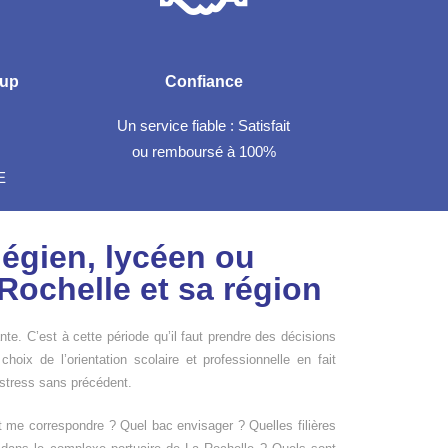
sup
Confiance
Un service fiable : Satisfait
ou remboursé à 100%
E
légien, lycéen ou
 Rochelle et sa région
te. C’est à cette période qu’il faut prendre des décisions
 choix de l’orientation scolaire et professionnelle en fait
 stress sans précédent.
t me correspondre ? Quel bac envisager ? Quelles filières