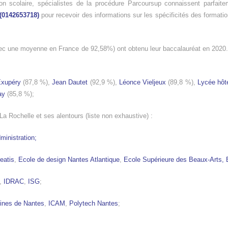
ion scolaire, spécialistes de la procédure Parcoursup connaissent parfait
(0142653718)
pour recevoir des informations sur les spécificités des formati
ec une moyenne en France de 92,58%) ont obtenu leur baccalauréat en 2020. 
Exupéry
(87,8 %),
Jean Dautet
(92,9 %),
Léonce Vieljeux
(89,8 %),
Lycée hôte
ay
(85,8 %);
a Rochelle et ses alentours (liste non exhaustive) :
ministration;
eatis
,
Ecole de design Nantes Atlantique
,
Ecole Supérieure des Beaux-Arts,
,
IDRAC
,
ISG
;
ines de Nantes
,
ICAM
,
Polytech Nantes
;