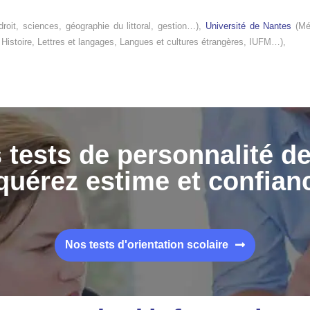
droit, sciences, géographie du littoral, gestion…),
Université de Nantes
(Méd
 Histoire, Lettres et langages, Langues et cultures étrangères, IUFM…),
 tests de personnalité d
uérez estime et confian
Nos tests d'orientation scolaire