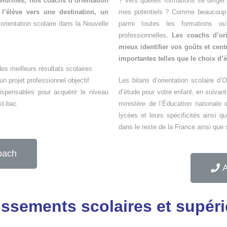
éformes, nos coachs d’orientation
? Vers quelles formations se dirige
l’élève vers une destination, un
mes potentiels ? Comme beaucoup d
rientation scolaire dans la Nouvelle
parmi toutes les formations o
professionnelles.
Les coachs d’or
mieux identifier vos goûts et cen
importantes telles que le choix d’
es meilleurs résultats scolaires
n projet professionnel objectif
Les bilans d’orientation scolaire d
spensables pour acquérir le niveau
d’étude pour votre enfant, en suivan
st-bac.
ministère de l’Éducation nationale 
lycées et leurs spécificités ainsi q
dans le reste de la France ainsi que
oach
A
issements scolaires et supér