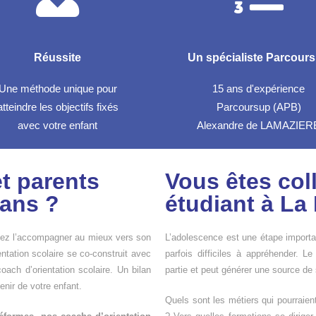
Réussite
Un spécialiste Parcour
Une méthode unique pour
15 ans d'expérience
atteindre les objectifs fixés
Parcoursup (APB)
avec votre enfant
Alexandre de LAMAZIER
t parents
Vous êtes col
 ans ?
étudiant à La
itez l’accompagner au mieux vers son
L’adolescence est une étape importan
entation scolaire se co-construit avec
parfois difficiles à appréhender. Le
oach d’orientation scolaire. Un bilan
partie et peut générer une source de
venir de votre enfant.
Quels sont les métiers qui pourraien