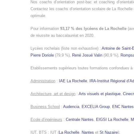
Nos coachs d’orientation post-bac et coaching d’orientat
Contactez les coachs d’orientation scolaire de La Rochelle
optimale.
Pour information
93,17 % des lycéens de La Rochelle
(av
de réussite au baccalauréat en 2020.
Lycées rochelais (liste non exhaustive) :
Antoine de Saint-
Pierre Doriole
(79,9 %),
René Josué Valin
(90,9 %),
Romps
Etablissements supérieurs toutes formations confondues à L
Administration
:
IAE La Rochelle
,
IRA-Institut Régional d’Ad
Architecture, art et design
:
Arts visuels et plastique
,
Cinecr
Business School
:
Audencia
,
EXCELIA Group
,
ENC Nantes
Ecole d’ingénieurs
:
Centrale Nantes
,
EIGSI La Rochelle
,
M
IUT, BTS
: IUT (
La Rochelle
,
Nantes
et
St Nazaire
);