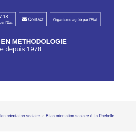
7 18
Contact
Organisme agréé par l'Etat
ar l'Etat
G EN METHODOLOGIE
re depuis 1978​
lan orientation scolaire
>
Bilan orientation scolaire à La Rochelle