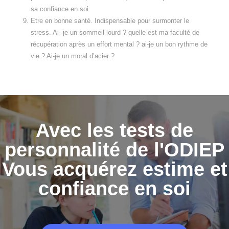
sa confiance en soi.
Etre en bonne santé. Indispensable pour surmonter le
stress. Ai- je un sommeil lourd ? quelle est ma faculté de
récupération après un effort mental ? ai-je un bon rythme de
vie ? Ai-je un moral d’acier ?
Avec les tests de
personnalité de l'ODIEP
Vous acquérez estime et
confiance en soi