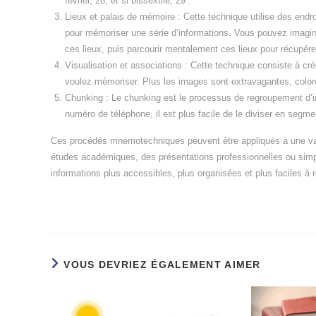
février, 28, et si bissextile, 29”.
Lieux et palais de mémoire : Cette technique utilise des endro
pour mémoriser une série d’informations. Vous pouvez imagin
ces lieux, puis parcourir mentalement ces lieux pour récupére
Visualisation et associations : Cette technique consiste à c
voulez mémoriser. Plus les images sont extravagantes, color
Chunking : Le chunking est le processus de regroupement d’in
numéro de téléphone, il est plus facile de le diviser en segmen
Ces procédés mnémotechniques peuvent être appliqués à une vari
études académiques, des présentations professionnelles ou simpl
informations plus accessibles, plus organisées et plus faciles à 
VOUS DEVRIEZ ÉGALEMENT AIMER