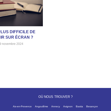
PLUS DIFFICILE DE
IR SUR ÉCRAN ?
9 novembre 2024
OÙ NOUS TROUVER ?
Aix-en-Provence
Angoulême
Annecy
Avignon
Bastia
Besançon