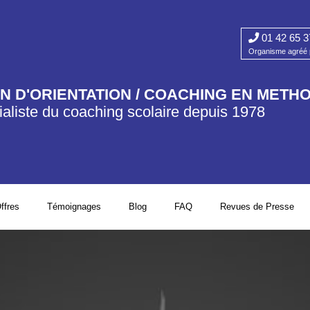
01 42 65 3
Organisme agréé p
AN D'ORIENTATION / COACHING EN METH
aliste du coaching scolaire depuis 1978​
ffres
Témoignages
Blog
FAQ
Revues de Presse