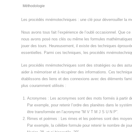
Méthodologie
Les procédés mnémotechniques : une clé pour déverrouiller la 
Nous avons tous fait l’expérience de l’oubli occasionnel. Que c
nous avons posé nos clés ou même les formules mathématiques 
jouer des tours. Heureusement, il existe des techniques éprouvées
essentielles. Parmi ces techniques, les procédés mnémotechniques
Les procédés mnémotechniques sont des stratégies ou des astu
aider à mémoriser et à récupérer des informations. Ces techniqu
établissons des liens et des connexions avec des éléments famil
plus couramment utilisés :
Acronymes : Les acronymes sont des mots formés à partir des
Par exemple, pour retenir l’ordre des planètes dans le systè
être transformée en l’acronyme “M V T M J S U N P”.
Rimes et poèmes : Les rimes et les poèmes sont des moyens 
Par exemple, la célèbre formule pour retenir le nombre de jou