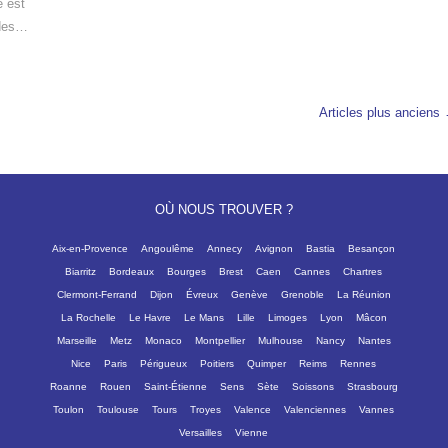
e est
 des…
Articles plus anciens
OÙ NOUS TROUVER ?
Aix-en-Provence
Angoulême
Annecy
Avignon
Bastia
Besançon
Biarritz
Bordeaux
Bourges
Brest
Caen
Cannes
Chartres
Clermont-Ferrand
Dijon
Évreux
Genève
Grenoble
La Réunion
La Rochelle
Le Havre
Le Mans
Lille
Limoges
Lyon
Mâcon
Marseille
Metz
Monaco
Montpellier
Mulhouse
Nancy
Nantes
Nice
Paris
Périgueux
Poitiers
Quimper
Reims
Rennes
Roanne
Rouen
Saint-Étienne
Sens
Sète
Soissons
Strasbourg
Toulon
Toulouse
Tours
Troyes
Valence
Valenciennes
Vannes
Versailles
Vienne