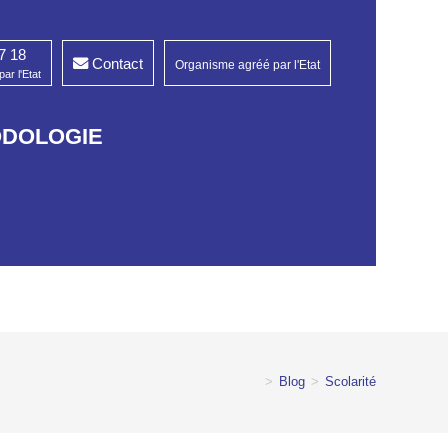
7 18
Contact
Organisme agréé par l'Etat
ar l'Etat
ODOLOGIE
>
Blog
>
Scolarité