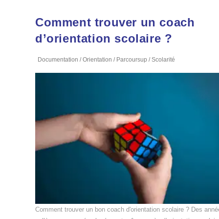
Comment trouver un coach
d’orientation scolaire ?
Documentation
/
Orientation
/
Parcoursup
/
Scolarité
Comment trouver un bon coach d'orientation scolaire ? Des anné