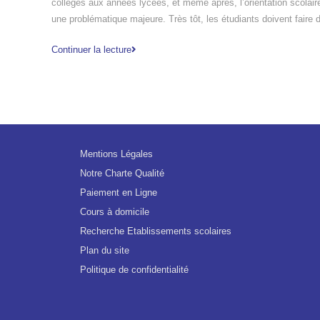
collèges aux années lycées, et même après, l’orientation scolair
une problématique majeure. Très tôt, les étudiants doivent faire
Continuer la lecture
Mentions Légales
Notre Charte Qualité
Paiement en Ligne
Cours à domicile
Recherche Etablissements scolaires
Plan du site
Politique de confidentialité