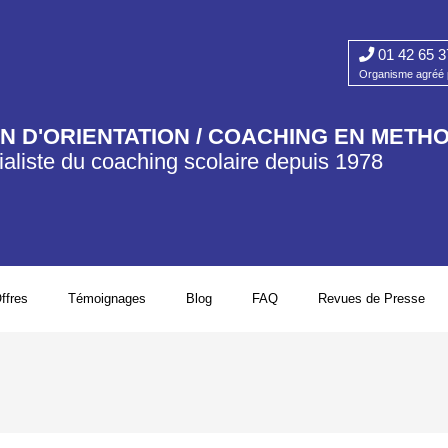
01 42 65 3
Organisme agréé p
AN D'ORIENTATION / COACHING EN METH
aliste du coaching scolaire depuis 1978​
ffres
Témoignages
Blog
FAQ
Revues de Presse