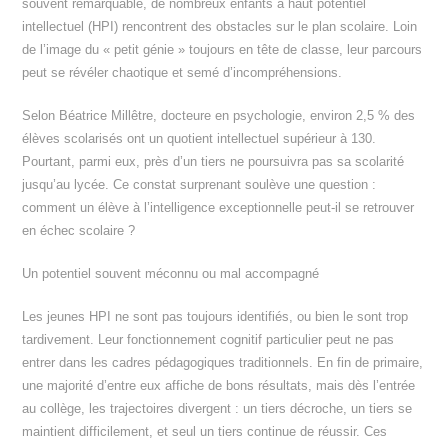
souvent remarquable, de nombreux enfants à haut potentiel
intellectuel (HPI) rencontrent des obstacles sur le plan scolaire. Loin
de l’image du « petit génie » toujours en tête de classe, leur parcours
peut se révéler chaotique et semé d’incompréhensions.
Selon Béatrice Millêtre, docteure en psychologie, environ 2,5 % des
élèves scolarisés ont un quotient intellectuel supérieur à 130.
Pourtant, parmi eux, près d’un tiers ne poursuivra pas sa scolarité
jusqu’au lycée. Ce constat surprenant soulève une question :
comment un élève à l’intelligence exceptionnelle peut-il se retrouver
en échec scolaire ?
Un potentiel souvent méconnu ou mal accompagné
Les jeunes HPI ne sont pas toujours identifiés, ou bien le sont trop
tardivement. Leur fonctionnement cognitif particulier peut ne pas
entrer dans les cadres pédagogiques traditionnels. En fin de primaire,
une majorité d’entre eux affiche de bons résultats, mais dès l’entrée
au collège, les trajectoires divergent : un tiers décroche, un tiers se
maintient difficilement, et seul un tiers continue de réussir. Ces