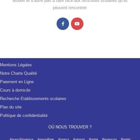
études et d’autre part à faire face aux difficultés scolaires qu’ils
peuvent rencontrer.
Mentions Légales
Notre Charte Qualité
Paiement en Ligne
Cours à domicile
Recherche Etablissements scolaires
Plan du site
Politique de confidentialité
OÙ NOUS TROUVER ?
Aix-en-Provence
Angoulême
Annecy
Avignon
Bastia
Besançon
Biarritz