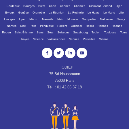
Bordeaux
Bourges
Brest
Caen
Cannes
Chartres
Clermont-Ferrand
Dijon
Évreux
Genève
Grenoble
La Réunion
La Rochelle
Le Havre
Le Mans
Lille
Limoges
Lyon
Mâcon
Marseille
Metz
Monaco
Montpellier
Mulhouse
Nancy
Nantes
Nice
Paris
Périgueux
Poitiers
Quimper
Reims
Rennes
Roanne
Rouen
Saint-Étienne
Sens
Sète
Soissons
Strasbourg
Toulon
Toulouse
Tours
Troyes
Valence
Valenciennes
Vannes
Versailles
Vienne
ODIEP
75 Bd Haussmann
75008 Paris
Tél. : 01 42 65 37 18