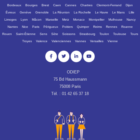
Bordeaux
Bourges
Brest
Caen
Cannes
Chartres
Clermont-Ferrand
Dijon
Évreux
Genève
Grenoble
La Réunion
La Rochelle
Le Havre
Le Mans
Lille
Limoges
Lyon
Mâcon
Marseille
Metz
Monaco
Montpellier
Mulhouse
Nancy
Nantes
Nice
Paris
Périgueux
Poitiers
Quimper
Reims
Rennes
Roanne
Rouen
Saint-Étienne
Sens
Sète
Soissons
Strasbourg
Toulon
Toulouse
Tours
Troyes
Valence
Valenciennes
Vannes
Versailles
Vienne
ODIEP
75 Bd Haussmann
75008 Paris
Tél. : 01 42 65 37 18