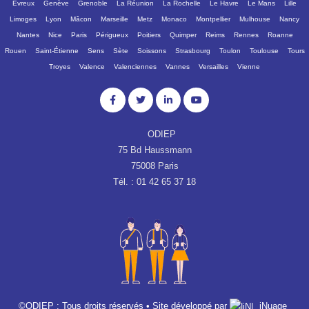
Évreux
Genève
Grenoble
La Réunion
La Rochelle
Le Havre
Le Mans
Lille
Limoges
Lyon
Mâcon
Marseille
Metz
Monaco
Montpellier
Mulhouse
Nancy
Nantes
Nice
Paris
Périgueux
Poitiers
Quimper
Reims
Rennes
Roanne
Rouen
Saint-Étienne
Sens
Sète
Soissons
Strasbourg
Toulon
Toulouse
Tours
Troyes
Valence
Valenciennes
Vannes
Versailles
Vienne
ODIEP
75 Bd Haussmann
75008 Paris
Tél. : 01 42 65 37 18
©ODIEP : Tous droits réservés • Site développé par
iNuage