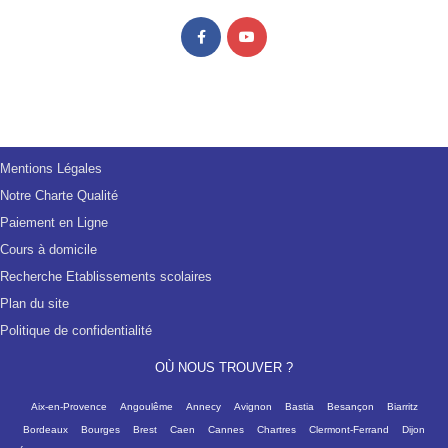
Mentions Légales
Notre Charte Qualité
Paiement en Ligne
Cours à domicile
Recherche Etablissements scolaires
Plan du site
Politique de confidentialité
OÙ NOUS TROUVER ?
Aix-en-Provence
Angoulême
Annecy
Avignon
Bastia
Besançon
Biarritz
Bordeaux
Bourges
Brest
Caen
Cannes
Chartres
Clermont-Ferrand
Dijon