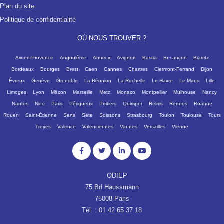
Plan du site
Politique de confidentialité
OÙ NOUS TROUVER ?
Aix-en-Provence
Angoulême
Annecy
Avignon
Bastia
Besançon
Biarritz
Bordeaux
Bourges
Brest
Caen
Cannes
Chartres
Clermont-Ferrand
Dijon
Évreux
Genève
Grenoble
La Réunion
La Rochelle
Le Havre
Le Mans
Lille
Limoges
Lyon
Mâcon
Marseille
Metz
Monaco
Montpellier
Mulhouse
Nancy
Nantes
Nice
Paris
Périgueux
Poitiers
Quimper
Reims
Rennes
Roanne
Rouen
Saint-Étienne
Sens
Sète
Soissons
Strasbourg
Toulon
Toulouse
Tours
Troyes
Valence
Valenciennes
Vannes
Versailles
Vienne
ODIEP
75 Bd Haussmann
75008 Paris
Tél. : 01 42 65 37 18