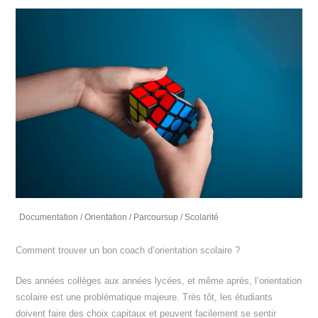
Documentation
/
Orientation
/
Parcoursup
/
Scolarité
Comment trouver un bon coach d’orientation scolaire ?
Des années collèges aux années lycées, et même après, l’orientation
scolaire est une problématique majeure. Très tôt, les étudiants
doivent faire des choix capitaux et peuvent facilement se sentir