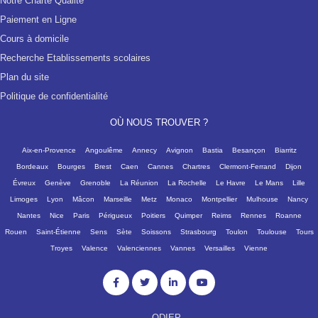
Notre Charte Qualité
Paiement en Ligne
Cours à domicile
Recherche Etablissements scolaires
Plan du site
Politique de confidentialité
OÙ NOUS TROUVER ?
Aix-en-Provence
Angoulême
Annecy
Avignon
Bastia
Besançon
Biarritz
Bordeaux
Bourges
Brest
Caen
Cannes
Chartres
Clermont-Ferrand
Dijon
Évreux
Genève
Grenoble
La Réunion
La Rochelle
Le Havre
Le Mans
Lille
Limoges
Lyon
Mâcon
Marseille
Metz
Monaco
Montpellier
Mulhouse
Nancy
Nantes
Nice
Paris
Périgueux
Poitiers
Quimper
Reims
Rennes
Roanne
Rouen
Saint-Étienne
Sens
Sète
Soissons
Strasbourg
Toulon
Toulouse
Tours
Troyes
Valence
Valenciennes
Vannes
Versailles
Vienne
ODIEP