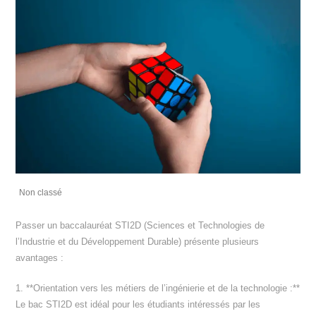
Non classé
Passer un baccalauréat STI2D (Sciences et Technologies de
l’Industrie et du Développement Durable) présente plusieurs
avantages :
1. **Orientation vers les métiers de l’ingénierie et de la technologie :**
Le bac STI2D est idéal pour les étudiants intéressés par les