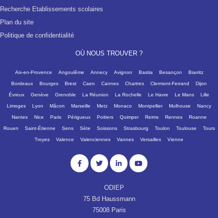
Recherche Etablissements scolaires
Plan du site
Politique de confidentialité
OÙ NOUS TROUVER ?
Aix-en-Provence
Angoulême
Annecy
Avignon
Bastia
Besançon
Biarritz
Bordeaux
Bourges
Brest
Caen
Cannes
Chartres
Clermont-Ferrand
Dijon
Évreux
Genève
Grenoble
La Réunion
La Rochelle
Le Havre
Le Mans
Lille
Limoges
Lyon
Mâcon
Marseille
Metz
Monaco
Montpellier
Mulhouse
Nancy
Nantes
Nice
Paris
Périgueux
Poitiers
Quimper
Reims
Rennes
Roanne
Rouen
Saint-Étienne
Sens
Sète
Soissons
Strasbourg
Toulon
Toulouse
Tours
Troyes
Valence
Valenciennes
Vannes
Versailles
Vienne
ODIEP
75 Bd Haussmann
75008 Paris