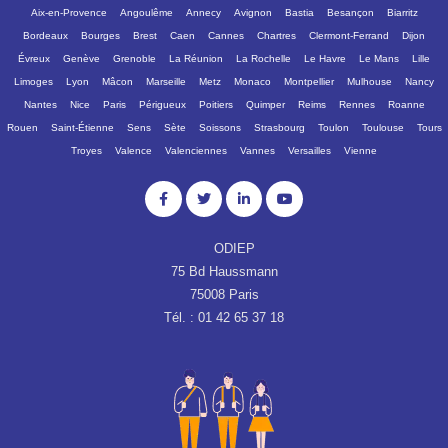
Aix-en-Provence
Angoulême
Annecy
Avignon
Bastia
Besançon
Biarritz
Bordeaux
Bourges
Brest
Caen
Cannes
Chartres
Clermont-Ferrand
Dijon
Évreux
Genève
Grenoble
La Réunion
La Rochelle
Le Havre
Le Mans
Lille
Limoges
Lyon
Mâcon
Marseille
Metz
Monaco
Montpellier
Mulhouse
Nancy
Nantes
Nice
Paris
Périgueux
Poitiers
Quimper
Reims
Rennes
Roanne
Rouen
Saint-Étienne
Sens
Sète
Soissons
Strasbourg
Toulon
Toulouse
Tours
Troyes
Valence
Valenciennes
Vannes
Versailles
Vienne
ODIEP
75 Bd Haussmann
75008 Paris
Tél. : 01 42 65 37 18