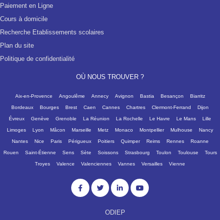
Paiement en Ligne
Cours à domicile
Recherche Etablissements scolaires
Plan du site
Politique de confidentialité
OÙ NOUS TROUVER ?
Aix-en-Provence
Angoulême
Annecy
Avignon
Bastia
Besançon
Biarritz
Bordeaux
Bourges
Brest
Caen
Cannes
Chartres
Clermont-Ferrand
Dijon
Évreux
Genève
Grenoble
La Réunion
La Rochelle
Le Havre
Le Mans
Lille
Limoges
Lyon
Mâcon
Marseille
Metz
Monaco
Montpellier
Mulhouse
Nancy
Nantes
Nice
Paris
Périgueux
Poitiers
Quimper
Reims
Rennes
Roanne
Rouen
Saint-Étienne
Sens
Sète
Soissons
Strasbourg
Toulon
Toulouse
Tours
Troyes
Valence
Valenciennes
Vannes
Versailles
Vienne
ODIEP