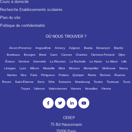
Cours à domicile
Recherche Etablissements scolaires
Plan du site
Politique de confidentialité
OÙ NOUS TROUVER ?
Aix-en-Provence
Angoulême
Annecy
Avignon
Bastia
Besançon
Biarritz
Bordeaux
Bourges
Brest
Caen
Cannes
Chartres
Clermont-Ferrand
Dijon
Évreux
Genève
Grenoble
La Réunion
La Rochelle
Le Havre
Le Mans
Lille
Limoges
Lyon
Mâcon
Marseille
Metz
Monaco
Montpellier
Mulhouse
Nancy
Nantes
Nice
Paris
Périgueux
Poitiers
Quimper
Reims
Rennes
Roanne
Rouen
Saint-Étienne
Sens
Sète
Soissons
Strasbourg
Toulon
Toulouse
Tours
Troyes
Valence
Valenciennes
Vannes
Versailles
Vienne
ODIEP
75 Bd Haussmann
75008 Paris