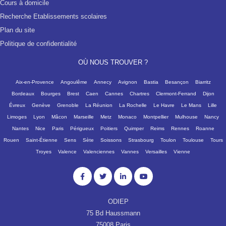
Cours à domicile
Recherche Etablissements scolaires
Plan du site
Politique de confidentialité
OÙ NOUS TROUVER ?
Aix-en-Provence
Angoulême
Annecy
Avignon
Bastia
Besançon
Biarritz
Bordeaux
Bourges
Brest
Caen
Cannes
Chartres
Clermont-Ferrand
Dijon
Évreux
Genève
Grenoble
La Réunion
La Rochelle
Le Havre
Le Mans
Lille
Limoges
Lyon
Mâcon
Marseille
Metz
Monaco
Montpellier
Mulhouse
Nancy
Nantes
Nice
Paris
Périgueux
Poitiers
Quimper
Reims
Rennes
Roanne
Rouen
Saint-Étienne
Sens
Sète
Soissons
Strasbourg
Toulon
Toulouse
Tours
Troyes
Valence
Valenciennes
Vannes
Versailles
Vienne
ODIEP
75 Bd Haussmann
75008 Paris