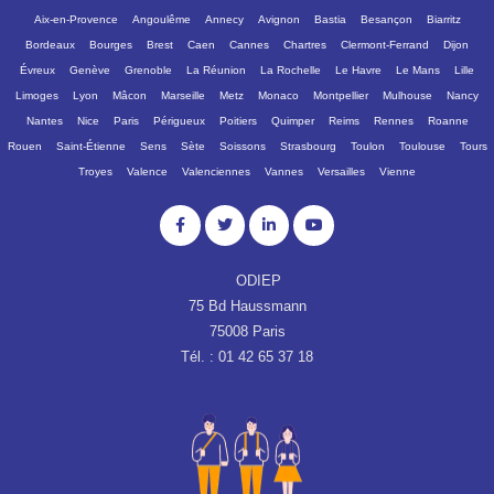
Aix-en-Provence
Angoulême
Annecy
Avignon
Bastia
Besançon
Biarritz
Bordeaux
Bourges
Brest
Caen
Cannes
Chartres
Clermont-Ferrand
Dijon
Évreux
Genève
Grenoble
La Réunion
La Rochelle
Le Havre
Le Mans
Lille
Limoges
Lyon
Mâcon
Marseille
Metz
Monaco
Montpellier
Mulhouse
Nancy
Nantes
Nice
Paris
Périgueux
Poitiers
Quimper
Reims
Rennes
Roanne
Rouen
Saint-Étienne
Sens
Sète
Soissons
Strasbourg
Toulon
Toulouse
Tours
Troyes
Valence
Valenciennes
Vannes
Versailles
Vienne
ODIEP
75 Bd Haussmann
75008 Paris
Tél. : 01 42 65 37 18