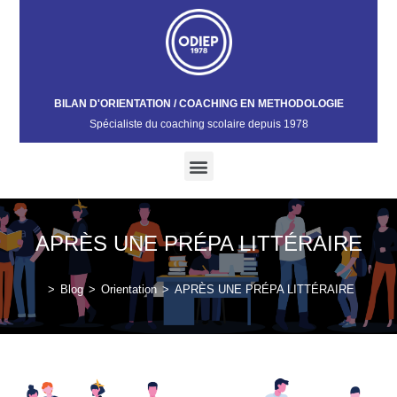
BILAN D'ORIENTATION / COACHING EN METHODOLOGIE
Spécialiste du coaching scolaire depuis 1978​
APRÈS UNE PRÉPA LITTÉRAIRE
>
Blog
>
Orientation
>
APRÈS UNE PRÉPA LITTÉRAIRE