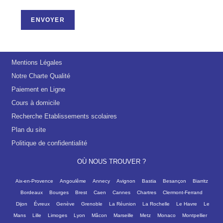
ENVOYER
Mentions Légales
Notre Charte Qualité
Paiement en Ligne
Cours à domicile
Recherche Etablissements scolaires
Plan du site
Politique de confidentialité
OÙ NOUS TROUVER ?
Aix-en-Provence
Angoulême
Annecy
Avignon
Bastia
Besançon
Biarritz
Bordeaux
Bourges
Brest
Caen
Cannes
Chartres
Clermont-Ferrand
Dijon
Évreux
Genève
Grenoble
La Réunion
La Rochelle
Le Havre
Le
Mans
Lille
Limoges
Lyon
Mâcon
Marseille
Metz
Monaco
Montpellier