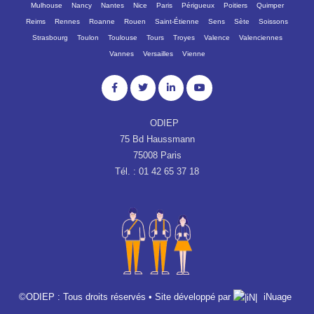
Mulhouse
Nancy
Nantes
Nice
Paris
Périgueux
Poitiers
Quimper
Reims
Rennes
Roanne
Rouen
Saint-Étienne
Sens
Sète
Soissons
Strasbourg
Toulon
Toulouse
Tours
Troyes
Valence
Valenciennes
Vannes
Versailles
Vienne
ODIEP
75 Bd Haussmann
75008 Paris
Tél. : 01 42 65 37 18
©ODIEP : Tous droits réservés • Site développé par
iNuage