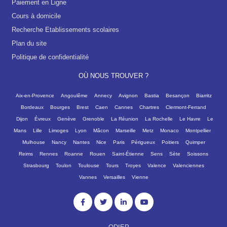
Paiement en Ligne
Cours à domicile
Recherche Etablissements scolaires
Plan du site
Politique de confidentialité
OÙ NOUS TROUVER ?
Aix-en-Provence
Angoulême
Annecy
Avignon
Bastia
Besançon
Biarritz
Bordeaux
Bourges
Brest
Caen
Cannes
Chartres
Clermont-Ferrand
Dijon
Évreux
Genève
Grenoble
La Réunion
La Rochelle
Le Havre
Le
Mans
Lille
Limoges
Lyon
Mâcon
Marseille
Metz
Monaco
Montpellier
Mulhouse
Nancy
Nantes
Nice
Paris
Périgueux
Poitiers
Quimper
Reims
Rennes
Roanne
Rouen
Saint-Étienne
Sens
Sète
Soissons
Strasbourg
Toulon
Toulouse
Tours
Troyes
Valence
Valenciennes
Vannes
Versailles
Vienne