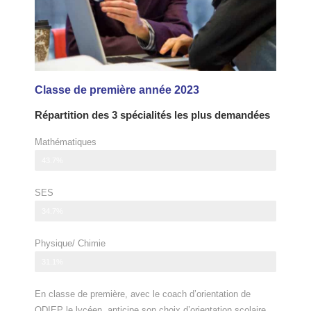
Classe de première année 2023
Répartition des 3 spécialités les plus demandées
Mathématiques
Voie générale
43.7%
SES
Voie technologique
34.7%
Physique/ Chimie
31.1%
En classe de première, avec le coach d’orientation de
ODIEP le lycéen anticipe son choix d’orientation scolaire